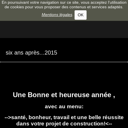
En poursuivant votre navigation sur ce site, vous acceptez l'utilisation
de cookies pour vous proposer des contenus et services adaptés.
Mentions légales
.
OK
six ans après...2015
N
ous profitons de ces premiers jours de 2015 pour vous
souhaiter :
Une Bonne et heureuse année ,
avec au menu:
-->santé, bonheur, travail et une belle réussite
dans votre projet de construction!<--