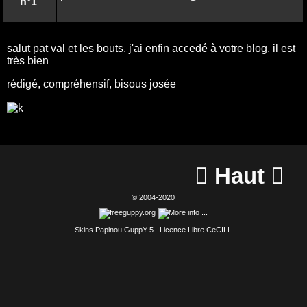
n°1
salut pat val et les bouts, j'ai enfin accedé à votre blog, il est
très bien
rédigé, compréhensif, bisous josée
Haut


© 2004-2020
Skins Papinou GuppY 5
Licence Libre CeCILL