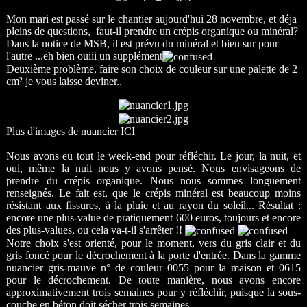
Mon mari est passé sur le chantier aujourd'hui 28 novembre, et déja
pleins de questions, faut-il prendre un crépis organique ou minéral?
Dans la notice de MSB, il est prévu du minéral et bien sur pour
l'autre ...eh bien ouiii un supplément
Deuxième problème, faire son choix de couleur sur une palette de 2
cm² je vous laisse deviner..
Plus d'images de nuancier
ICI
Nous avons eu tout le week-end pour réfléchir. Le jour, la nuit, et
oui, même la nuit nous y avons pensé. Nous envisageons de
prendre du crépis organique. Nous nous sommes longuement
renseignés. Le fait est, que le crépis minéral est beaucoup moins
résistant aux fissures, à la pluie et au rayon du soleil... Résultat :
encore une plus-value de pratiquement 600 euros, toujours et encore
des plus-values, ou cela va-t-il s'arrêter !!
Notre choix s'est orienté, pour le moment, vers du gris clair et du
gris foncé pour le décrochement à la porte d'entrée. Dans la gamme
nuancier gris-mauve n° de couleur 0055 pour la maison et 0615
pour le décrochement. De toute manière, nous avons encore
approximativement trois semaines pour y réfléchir, puisque la sous-
couche en béton doit sécher trois semaines.