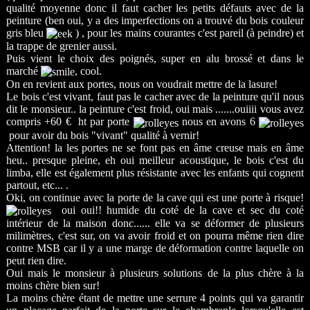
qualité moyenne donc il faut cacher les petits défauts avec de la
peinture (ben oui, y a des imperfections on a trouvé du bois couleur
gris bleu
) , pour les mains courantes c'est pareil (à peindre) et
la trappe de grenier aussi.
Puis vient le choix des poignés, super en alu brossé et dans le
marché
, cool.
On en revient aux portes, nous on voudrait mettre de la lasure!
Le bois c'est vivant, faut pas le cacher avec de la peinture qu'il nous
dit le monsieur.. la peinture c'est froid, oui mais .......ouiiii vous avez
compris +60 € ht par porte
nous en avons 6
pour avoir du bois "vivant" qualité à vernir!
Attention! la les portes ne se font pas en âme creuse mais en âme
heu.. presque pleine, eh oui meilleur acoustique, le bois c'est du
limba, elle est également plus résistante avec les enfants qui cognent
partout, etc... .
Oki, on continue avec la porte de la cave qui est une porte à risque!
oui oui!! humide du coté de la cave et sec du coté
intérieur de la maison donc...... elle va se déformer de plusieurs
milimètres, c'est sur, on va avoir froid et on pourra même rien dire
contre MSB car il y a une marge de déformation contre laquelle on
peut rien dire.
Oui mais le monsieur à plusieurs solutions de la plus chère à la
moins chère bien sur!
La moins chère étant de mettre une serrure 4 points qui va garantir